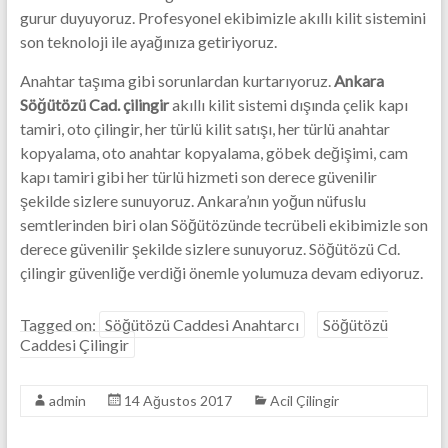
gurur duyuyoruz. Profesyonel ekibimizle akıllı kilit sistemini
son teknoloji ile ayağınıza getiriyoruz.
Anahtar taşıma gibi sorunlardan kurtarıyoruz.
Ankara
Söğütözü Cad. çilingir
akıllı kilit sistemi dışında çelik kapı
tamiri, oto çilingir, her türlü kilit satışı, her türlü anahtar
kopyalama, oto anahtar kopyalama, göbek değişimi, cam
kapı tamiri gibi her türlü hizmeti son derece güvenilir
şekilde sizlere sunuyoruz. Ankara’nın yoğun nüfuslu
semtlerinden biri olan Söğütözünde tecrübeli ekibimizle son
derece güvenilir şekilde sizlere sunuyoruz. Söğütözü Cd.
çilingir güvenliğe verdiği önemle yolumuza devam ediyoruz.
Tagged on:
Söğütözü Caddesi Anahtarcı
Söğütözü
Caddesi Çilingir
admin
14 Ağustos 2017
Acil Çilingir