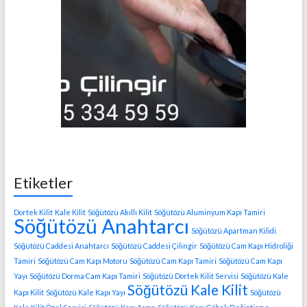
Etiketler
Dortek Kilit
Kale Kilit
Söğütözü Akıllı Kilit
Söğütözü Aluminyum Kapı Tamiri
Söğütözü Anahtarcı
Söğütözü Apartman Kilidi
Söğütözü Caddesi Anahtarcı
Söğütözü Caddesi Çilingir
Söğütözü Cam Kapı Hidroliği
Tamiri
Söğütözü Cam Kapı Motoru
Söğütözü Cam Kapı Tamiri
Söğütözü Cam Kapı
Yayı
Söğütözü Dorma Cam Kapı Tamiri
Söğütözü Dortek Kilit Servisi
Söğütözü Kale
Söğütözü Kale Kilit
Kapı Kilit
Söğütözü Kale Kapı Yayı
Söğütözü